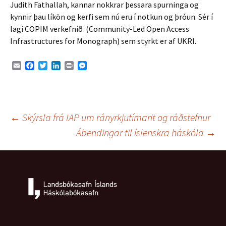
Judith Fathallah, kannar nokkrar þessara spurninga og
kynnir þau líkön og kerfi sem nú eru í notkun og þróun. Sér í
lagi COPIM verkefnið (Community-Led Open Access
Infrastructures for Monograph) sem styrkt er af UKRI.
E
F
T
L
P
M
m
a
w
i
r
e
a
c
i
n
i
s
i
e
t
k
n
s
l
b
t
e
t
e
o
e
d
n
Leiðarkerfi
←
Skýrsla frá IAP um rányrkjutímarit og ráðstefnur
o
r
I
g
k
n
e
Ábendingar til íslenskra háskóla
→
r
færslna