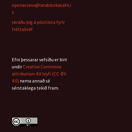
openaccess@landsbokasafn.i
s
skráðu þig á póstlista fyrir
fréttabréf
Efni þessarar vefsíðu er birt
undir
Creative Commons
attribution 4.0 leyfi (CC-BY-
4.0)
nema annað sé
sérstaklega tekið fram.