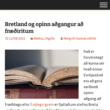
Um opinn aðgang á Íslandi
Hoppa
Leita
Opinn aðgangur
yfir
að:
í
efni
Bretland og opinn aðgangur að
fræðiritum
12/04/2022
Bækur
,
Útgáfa
Margrét Gunnarsdóttir
Það er
forvitnilegt
að kynna sér
hvað önnur
Evrópulönd
eru að gera
varðandi
opinn
aðgang að
fræðilegu efni. Í
nýlegri grein
er fjallað um stefnu Breta