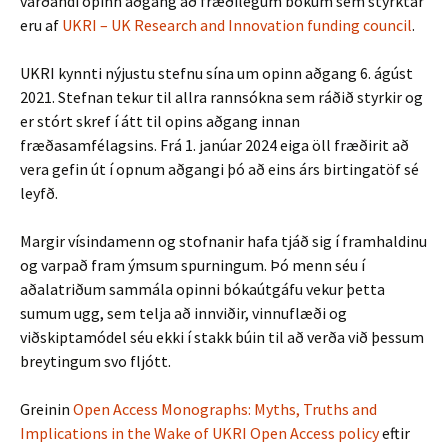
varðandi opinn aðgang að fræðilegum bókum sem styrktar
eru af
UKRI – UK Research and Innovation funding council
.
UKRI kynnti nýjustu stefnu sína um opinn aðgang 6. ágúst
2021. Stefnan tekur til allra rannsókna sem ráðið styrkir og
er stórt skref í átt til opins aðgang innan
fræðasamfélagsins. Frá 1. janúar 2024 eiga öll fræðirit að
vera gefin út í opnum aðgangi þó að eins árs birtingatöf sé
leyfð.
Margir vísindamenn og stofnanir hafa tjáð sig í framhaldinu
og varpað fram ýmsum spurningum. Þó menn séu í
aðalatriðum sammála opinni bókaútgáfu vekur þetta
sumum ugg, sem telja að innviðir, vinnuflæði og
viðskiptamódel séu ekki í stakk búin til að verða við þessum
breytingum svo fljótt.
Greinin
Open Access Monographs: Myths, Truths and
Implications in the Wake of UKRI Open Access policy
eftir