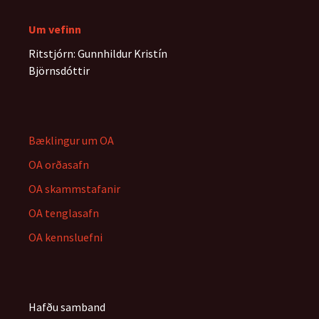
Um vefinn
Ritstjórn: Gunnhildur Kristín
Björnsdóttir
Bæklingur um OA
OA orðasafn
OA skammstafanir
OA tenglasafn
OA kennsluefni
Hafðu samband