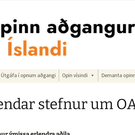
gangur
Útgáfa í opnum aðgangi
Opin vísindi
Demanta opin
endar stefnur um O
ur ýmissa erlendra aðila