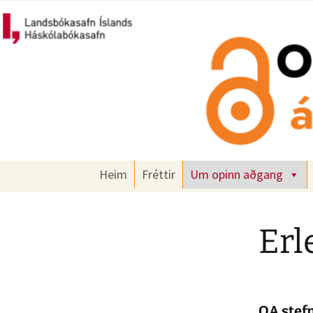
Um opinn aðgang á Íslandi
Hoppa
yfir
í
Opinn að
efni
Heim
Fréttir
Um opinn aðgang
Erl
OA stefn