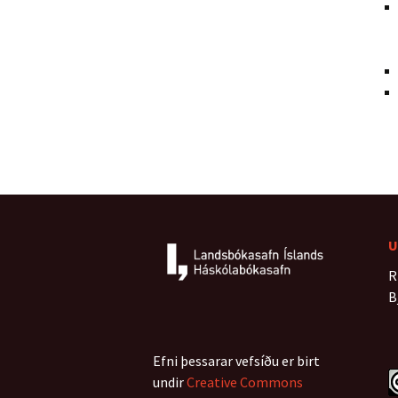
U
R
B
Efni þessarar vefsíðu er birt
undir
Creative Commons