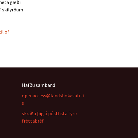
 meta gæði
f skilyrðum
il of
Hafðu samband
openaccess@landsbokasafn.i
s
skráðu þig á póstlista fyrir
fréttabréf