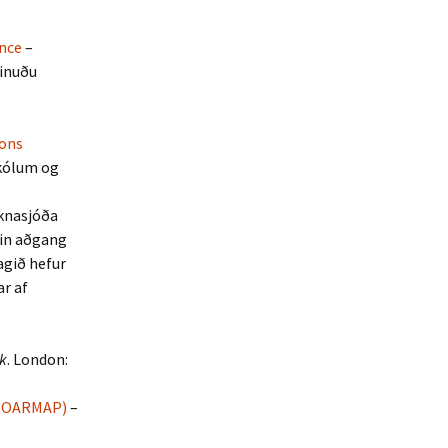
ence
–
inuðu
ions
kólum og
knasjóða
pin aðgang
lagið hefur
ar af
ck
. London:
 (ROARMAP)
–