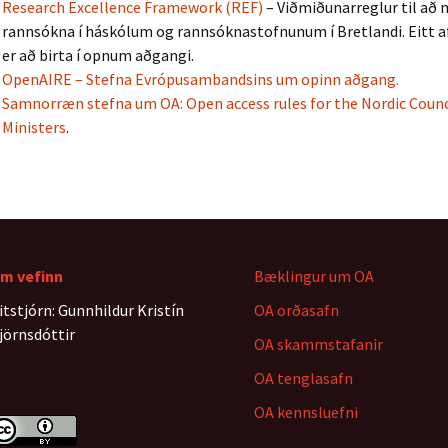
Research Excellence Framework (REF)
– Viðmiðunarreglur til að
rannsókna í háskólum og rannsóknastofnunum í Bretlandi. Eitt a
er að birta í opnum aðgangi.
OpenAIRE – Stefna Evrópusambandsins um opinn aðgang.
Samnorræn stefna um OA: Open access rules for the Nordic Counc
Ministers
.
m vefinn
Bæklingur um OA
itstjórn: Gunnhildur Kristín
OA orðasafn
jörnsdóttir
OA skammstafanir
OA tenglasafn
OA kennsluefni