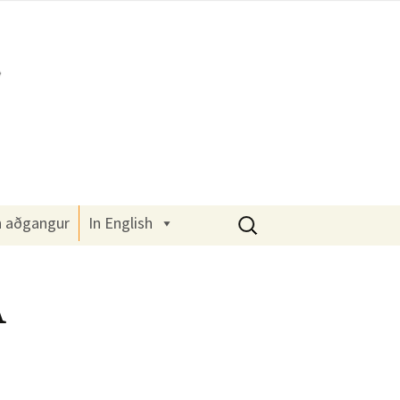
Leita
n aðgangur
In English
að:
A