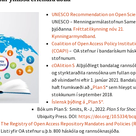
UNESCO Recommendation on Open Sci
UNESCO – Menningarmálastofnun Same
þjóðanna.
Fréttatilkynning nóv. 21.
Kynningarmyndband
.
Coalition of Open Access Policy Institut
(COAPI)
– OA stefnur í bandarískum hás
stofnunum.
cOAlition S
Alþjóðlegt bandalag rannsó
og styrktaraðila rannsókna um fullan o
að vísindaefni eftir 1. janúar 2021. Banda
haft frumkvæði að „
Plan S
“ sem hleypt v
stokkunum í september 2018.
Íslensk
þýðing á „Plan S“.
Bók um Plan S: Smits, R.-J., 2022.
Plan S for Sho
Ubiquity Press. DOI:
https://doi.org/10.5334/bcq
The Registry of Open Access Repository Mandates and Policies
Listi yfir OA stefnur u.þ.b. 800 háskóla og rannsóknasjóða.