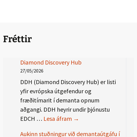
Fréttir
Diamond Discovery Hub
27/05/2026
DDH (Diamond Discovery Hub) er listi
yfir evrópska útgefendur og
fræðitímarit í demanta opnum
aðgangi. DDH heyrir undir þjónustu
Diamond Discovery Hub
EDCH …
Lesa áfram
→
Aukinn stuðningur við demantaútgáfu í