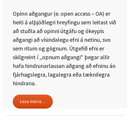
Opinn aðgangur (e. open access – OA) er
heiti á alþjóðlegri hreyfingu sem leitast við
að stuðla að opinni útgáfu og ókeypis
aðgangi að vísindalegu efni á netinu, svo
sem ritum og gögnum. Útgefið efni er
skilgreint í „opnum aðgangi“ þegar allir
hafa hindrunarlausan aðgang að efninu án
fjárhagslegra, lagalegra eða tæknilegra
hindrana.
Lesa meira…