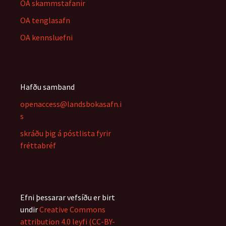
OA skammstafanir
OA tenglasafn
OA kennsluefni
Hafðu samband
openaccess@landsbokasafn.i
s
skráðu þig á póstlista fyrir
fréttabréf
Efni þessarar vefsíðu er birt
undir
Creative Commons
attribution 4.0 leyfi (CC-BY-