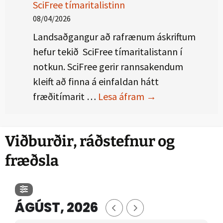
SciFree tímaritalistinn
08/04/2026
Landsaðgangur að rafrænum áskriftum
hefur tekið SciFree tímaritalistann í
notkun. SciFree gerir rannsakendum
kleift að finna á einfaldan hátt
SciFree tímaritalis
fræðitímarit …
Lesa áfram
→
Viðburðir, ráðstefnur og
fræðsla
ÁGÚST, 2026