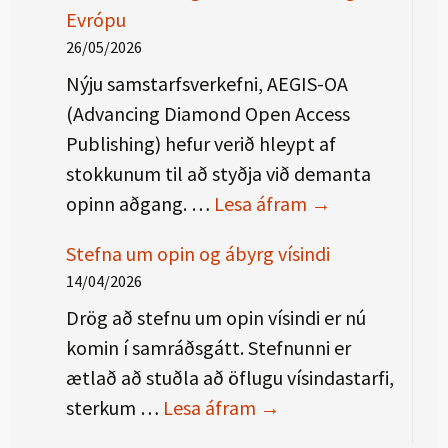
Evrópu
26/05/2026
Nýju samstarfsverkefni, AEGIS-OA
(Advancing Diamond Open Access
Publishing) hefur verið hleypt af
stokkunum til að styðja við demanta
Aukinn stuðning
opinn aðgang. …
Lesa áfram
→
Stefna um opin og ábyrg vísindi
14/04/2026
Drög að stefnu um opin vísindi er nú
komin í samráðsgátt. Stefnunni er
ætlað að stuðla að öflugu vísindastarfi,
Stefna um opin og ábyr
sterkum …
Lesa áfram
→