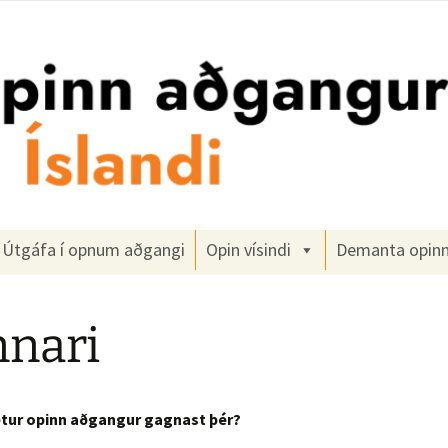
gangur
Útgáfa í opnum aðgangi
Opin vísindi
Demanta opin
nari
tur opinn aðgangur gagnast þér?