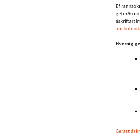
Ef rannsókn
geturðu not
áskriftart
um höfunda
Hvernig ge
Gerast áskr