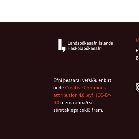
U
R
B
Efni þessarar vefsíðu er birt
undir
Creative Commons
attribution 4.0 leyfi (CC-BY-
4.0)
nema annað sé
sérstaklega tekið fram.