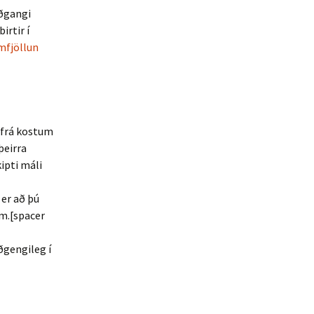
aðgangi
irtir í
mfjöllun
 frá kostum
þeirra
kipti máli
 er að þú
m.[spacer
ðgengileg í