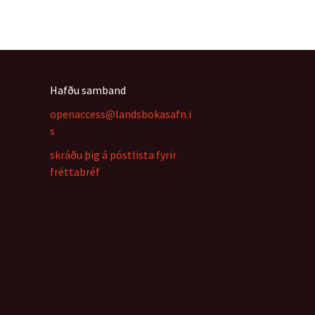
Hafðu samband
openaccess@landsbokasafn.i
s
skráðu þig á póstlista fyrir
fréttabréf