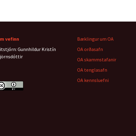
m vefinn
Bæklingur um OA
itstjórn: Gunnhildur Kristín
OA orðasafn
jörnsdóttir
OA skammstafanir
OA tenglasafn
OA kennsluefni