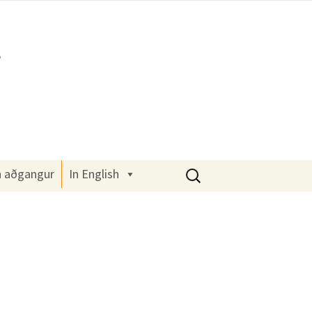
Leita
n aðgangur
In English
að: