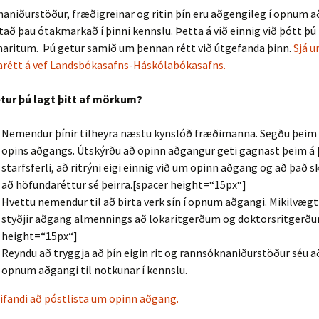
aniðurstöður, fræðigreinar og ritin þín eru aðgengileg í opnum 
að þau ótakmarkað í þinni kennslu. Þetta á við einnig við þótt þú b
ímaritum. Þú getur samið um þennan rétt við útgefanda þinn.
Sjá u
rétt á vef Landsbókasafns-Háskólabókasafns.
tur þú lagt þitt af mörkum?
Nemendur þínir tilheyra næstu kynslóð fræðimanna. Segðu þeim
opins aðgangs. Útskýrðu að opinn aðgangur geti gagnast þeim á 
starfsferli, að ritrýni eigi einnig við um opinn aðgang og að það s
að höfundaréttur sé þeirra.[spacer height=“15px“]
Hvettu nemendur til að birta verk sín í opnum aðgangi. Mikilvægt
styðjir aðgang almennings að lokaritgerðum og doktorsritgerðu
height=“15px“]
Reyndu að tryggja að þín eigin rit og rannsóknaniðurstöður séu a
opnum aðgangi til notkunar í kennslu.
ifandi að póstlista um opinn aðgang.