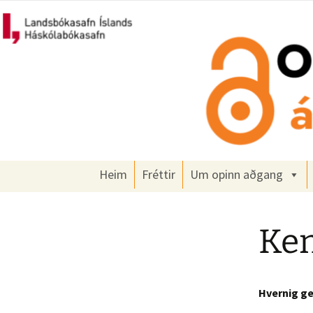
Um opinn aðgang á Íslandi
Hoppa
yfir
í
Opinn að
efni
Heim
Fréttir
Um opinn aðgang
Ken
Hvernig ge