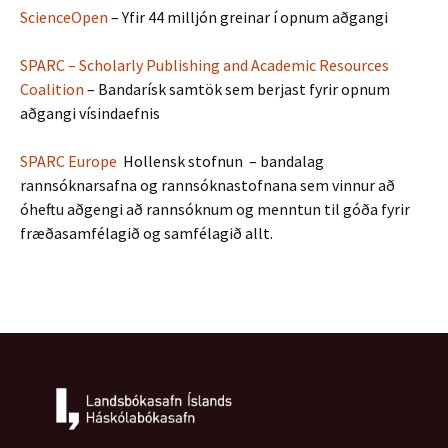
ScienceOpen
– Yfir 44 milljón greinar í opnum aðgangi
SPARC – Scholarly Publishing and Academic Resources
Coalition
– Bandarísk samtök sem berjast fyrir opnum
aðgangi vísindaefnis
SPARC Europe
Hollensk stofnun – bandalag
rannsóknarsafna og rannsóknastofnana sem vinnur að
óheftu aðgengi að rannsóknum og menntun til góða fyrir
fræðasamfélagið og samfélagið allt.