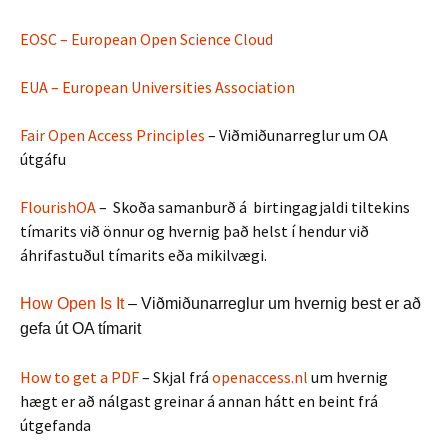
EOSC – European Open Science Cloud
EUA – European Universities Association
Fair Open Access Principles
– Viðmiðunarreglur um OA
útgáfu
FlourishOA
– Skoða samanburð á birtingagjaldi tiltekins
tímarits við önnur og hvernig það helst í hendur við
áhrifastuðul tímarits eða mikilvægi.
How Open Is It
– Viðmiðunarreglur um hvernig best er að
gefa út OA tímarit
How to get a PDF
– Skjal frá
openaccess.nl
um hvernig
hægt er að nálgast greinar á annan hátt en beint frá
útgefanda