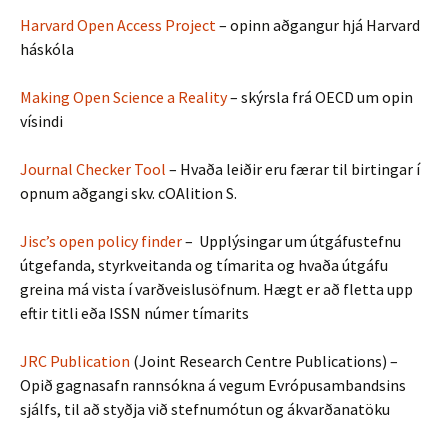
Harvard Open Access Project
– opinn aðgangur hjá Harvard
háskóla
Making Open Science a Reality
– skýrsla frá OECD um opin
vísindi
Journal Checker Tool
– Hvaða leiðir eru færar til birtingar í
opnum aðgangi skv. cOAlition S.
Jisc’s open policy finder
– Upplýsingar um útgáfustefnu
útgefanda, styrkveitanda og tímarita og hvaða útgáfu
greina má vista í varðveislusöfnum. Hægt er að fletta upp
eftir titli eða ISSN númer tímarits
JRC Publication
(Joint Research Centre Publications) –
Opið gagnasafn rannsókna á vegum Evrópusambandsins
sjálfs, til að styðja við stefnumótun og ákvarðanatöku