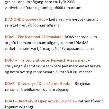
greina í opnum aðgangi sem eru í yfir 2000
varðveislusöfnum og rúmlega 6000 tímaritum
DIAMOND Discovery Hub
– Leitarvél fyrir evrópsk tímarit
sem gefin eru út í opnum aðgangi
DOAS – The Diamond OA Standard
– DOAS er staðall um
útgáfu í demanta opnum aðgangi unninn í DIAMAS
verkefninu sem var fjármagnað af Evrópusambandinu
DORA – The Declaration on Research Assessment
–
Yfirlýsing frá samtökum sem hafa það markmið að breyta
og bæta hvernig rannsóknarniðurstöður eru metnar
DOAB – Directory of Open Access Books
– Ritrýndar
rafrænar fræðibækur í opnum aðgangi
DOAJ – Directory of Open Access Journals
– Rafræn tímarit
í opnum aðgangi