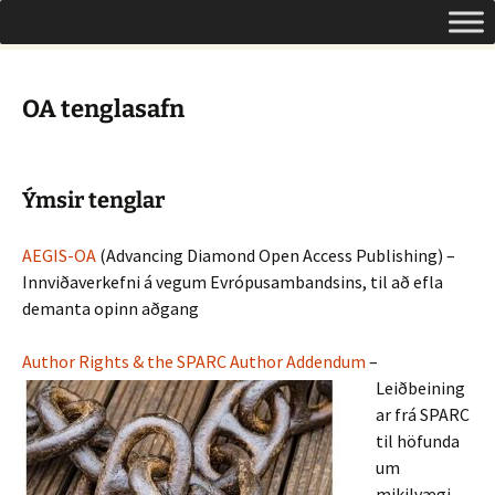
Um opinn aðgang á Íslandi
Hoppa
Leita
Opinn aðgangur
yfir
að:
í
efni
OA tenglasafn
Ýmsir tenglar
AEGIS-OA
(Advancing Diamond Open Access Publishing) –
Innviðaverkefni á vegum Evrópusambandsins, til að efla
demanta opinn aðgang
Author Rights & the SPARC Author Addendum
–
Leiðbeining
ar frá SPARC
til höfunda
um
mikilvægi