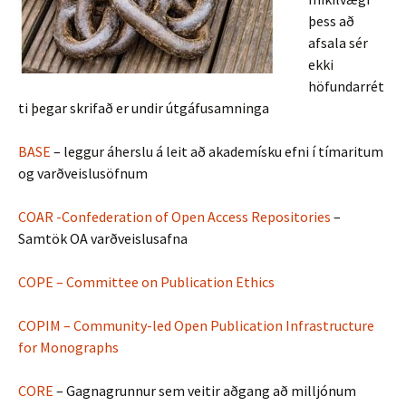
þess að
afsala sér
ekki
höfundarrét
ti þegar skrifað er undir útgáfusamninga
BASE
– leggur áherslu á leit að akademísku efni í tímaritum
og varðveislusöfnum
COAR -Confederation of Open Access Repositories
–
Samtök OA varðveislusafna
COPE – Committee on Publication Ethics
COPIM – Community-led Open Publication Infrastructure
for Monographs
CORE
– Gagnagrunnur sem veitir aðgang að milljónum