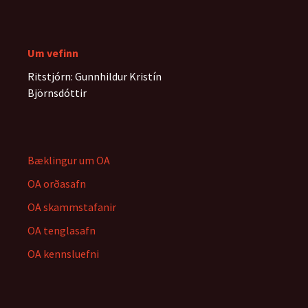
Um vefinn
Ritstjórn: Gunnhildur Kristín
Björnsdóttir
Bæklingur um OA
OA orðasafn
OA skammstafanir
OA tenglasafn
OA kennsluefni