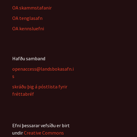
OA skammstafanir
OA tenglasafn
OA kennsluefni
Hafðu samband
openaccess@landsbokasafn.i
s
skráðu þig á póstlista fyrir
fréttabréf
Efni þessarar vefsíðu er birt
undir
Creative Commons