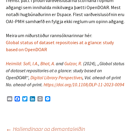
fremst þátt í þróun varðveislusafna stofnana í opnum
aðgangi sem innihalda mikilvæga þætti OpenDOAR. Mest
notaði hugbúnaðurinn er Dspace. Flest varðveislusöfnin eru
OAI-PMH samhæfð en fylgja ekki reglum um opinn aðgang.
Meira um niðurstöður rannsóknarinnar hér:
Global status of dataset repositoies at a glance: study
based on OpenDOAR
Heimild: Sofi, I.A.
,
Bhat, A.
and
Gulzar, R.
(2024), „Global status
of dataset repositories at a glance: study based on
OpenDOAR“,
Digital Library Perspectives
, Vol. ahead-of-print
No. ahead-of-print.
https://doi.org/10.1108/DLP-11-2023-0094
E
F
T
L
P
M
m
a
w
i
r
e
a
c
i
n
i
s
i
e
t
k
n
s
l
b
t
e
t
e
o
e
d
n
←
Hollendingar og demantaleiðin
o
r
I
g