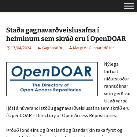
Um opinn aðgang á Íslandi
Hoppa
Leita
Opinn aðgangur
yfir
að:
í
efni
Staða gagnavarðveislusafna í
heiminum sem skráð eru í OpenDOAR
17/04/2024
Gagnasöfn
Margrét Gunnarsdóttir
Nýlega
birtust
niðurstöður
rannsóknar
sem gerð var
til að varpa
ljósi á núverandi stöðu gagnavarðveislusafna sem skráð eru
í OpenDOAR – Directory of Open Access Repositories.
Þróuð lönd eins og Bretland og Bandaríkin taka fyrst og