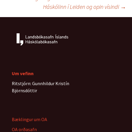
Leiðarkerfi
k
n
e
Háskólinn í Leiden og opin vísindi
→
r
færslna
Um vefinn
Ritstjórn: Gunnhildur Kristín
Björnsdóttir
Bæklingur um OA
OA orðasafn