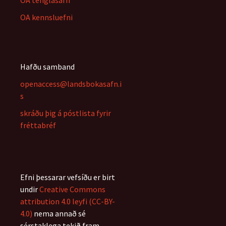
OA tenglasafn
OA kennsluefni
Hafðu samband
openaccess@landsbokasafn.i
s
skráðu þig á póstlista fyrir
fréttabréf
Efni þessarar vefsíðu er birt
undir
Creative Commons
attribution 4.0 leyfi (CC-BY-
4.0)
nema annað sé
sérstaklega tekið fram.