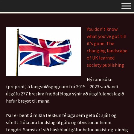
Um opinn aðgang á Íslandi
Hoppa
Leita
Opinn aðgangur
yfir
að:
í
efni
You don’t know
what you’ve got till
it’s gone: The
changing landscape
of UK learned
society publishing
Ný rannsókn
(preprint) á langsniðsgögnum frá 2015 – 2023 varðandi
útgáfu 277 breskra fræðafélöga sýnir að útgáfulandslagið
hefur breyst til muna.
Þar er bent á mikla fækkun félaga sem gefa út sjálf og
sífellt flóknara landslag útgáfu og útvistunar henni
tengdri. Samstarf við háskólaútgáfur hefur aukist og einnig