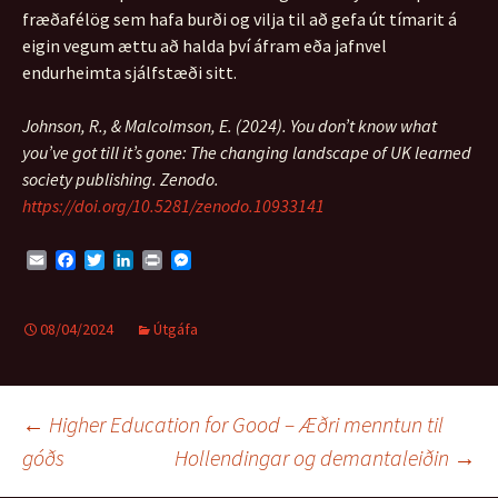
fræðafélög sem hafa burði og vilja til að gefa út tímarit á
eigin vegum ættu að halda því áfram eða jafnvel
endurheimta sjálfstæði sitt.
Johnson, R., & Malcolmson, E. (2024). You don’t know what
you’ve got till it’s gone: The changing landscape of UK learned
society publishing. Zenodo.
https://doi.org/10.5281/zenodo.10933141
E
F
T
L
P
M
m
a
w
i
r
e
a
c
i
n
i
s
i
e
t
k
n
s
08/04/2024
Útgáfa
l
b
t
e
t
e
o
e
d
n
o
r
I
g
k
n
e
Leiðarkerfi
r
←
Higher Education for Good – Æðri menntun til
góðs
Hollendingar og demantaleiðin
→