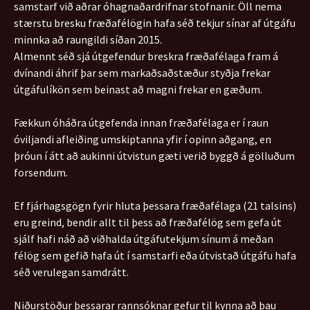
samstarf við aðrar óhagnaðardrifnar stofnanir. Öll nema
stærstu bresku fræðafélögin hafa séð tekjur sínar af útgáfu
minnka að raungildi síðan 2015.
Almennt séð sjá útgefendur breskra fræðafélaga fram á
dvínandi áhrif þar sem markaðsaðstæður styðja frekar
útgáfulíkön sem beinast að magni frekar en gæðum.
Fækkun óháðra útgefenda innan fræðafélaga er í raun
óviljandi afleiðing umskiptanna yfir í opinn aðgang, en
þróun í átt að aukinni útvistun gæti verið byggð á gölluðum
forsendum.
Ef fjárhagsgögn fyrir hluta þessara fræðafélaga (21 talsins)
eru greind, bendir allt til þess að fræðafélög sem gefa út
sjálf hafi náð að viðhalda útgáfutekjum sínum á meðan
félög sem gefið hafa út í samstarfi eða útvistað útgáfu hafa
séð verulegan samdrátt.
Niðurstöður þessarar rannsóknar gefur til kynna að þau