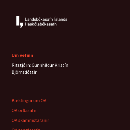
færslna
Um vefinn
Ritstjórn: Gunnhildur Kristín
Björnsdóttir
Bæklingur um OA
OA orðasafn
OA skammstafanir