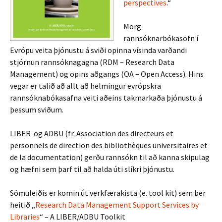
perspectives
.“
Mörg
rannsóknarbókasöfn í
Evrópu veita þjónustu á sviði opinna vísinda varðandi
stjórnun rannsóknagagna (RDM – Research Data
Management) og opins aðgangs (OA – Open Access). Hins
vegar er talið að allt að helmingur evrópskra
rannsóknabókasafna veiti aðeins takmarkaða þjónustu á
þessum sviðum.
LIBER og ADBU (fr. Association des directeurs et
personnels de direction des bibliothèques universitaires et
de la documentation) gerðu rannsókn til að kanna skipulag
og hæfni sem þarf til að halda úti slíkri þjónustu.
Sömuleiðis er komin út verkfærakista (e. tool kit) sem ber
heitið „
Research Data Management Support Services by
Libraries
“ – A LIBER/ADBU Toolkit