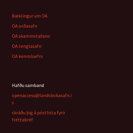
Bæklingur um OA
OA orðasafn
OA skammstafanir
OA tenglasafn
OA kennsluefni
Hafðu samband
openaccess@landsbokasafn.i
s
skráðu þig á póstlista fyrir
fréttabréf