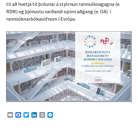
til að hvetja til þróunar á stjórnun rannsóknagagna (e.
RDM) og þjónustu varðandi opinn aðgang (e. OA) í
rannsóknarbókasöfnum í Evrópu.
E
F
T
L
P
M
m
a
w
i
r
e
a
c
i
n
i
s
i
e
t
k
n
s
l
b
t
e
t
e