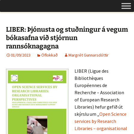
Um opinn aðgang á Íslandi
Hoppa
Leita
Opinn aðgangur
yfir
að:
í
efni
LIBER: Þjónusta og stuðningur á vegum
bókasafna við stjórnun
rannsóknagagna
01/09/2023
Óflokkað
Margrét Gunnarsdóttir
LIBER (Ligue des
Bibliothèques
Européennes de
Recherche – Association
of European Research
Libraries) hefur gefið út
skýrslu um „
Open Science
services by Research
Libraries – organisational