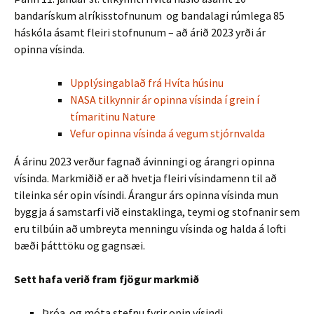
bandarískum alríkisstofnunum og bandalagi rúmlega 85
háskóla ásamt fleiri stofnunum – að árið 2023 yrði ár
opinna vísinda.
Upplýsingablað frá Hvíta húsinu
NASA tilkynnir ár opinna vísinda í grein í
tímaritinu Nature
Vefur opinna vísinda á vegum stjórnvalda
Á árinu 2023 verður fagnað ávinningi og árangri opinna
vísinda. Markmiðið er að hvetja fleiri vísindamenn til að
tileinka sér opin vísindi. Árangur árs opinna vísinda mun
byggja á samstarfi við einstaklinga, teymi og stofnanir sem
eru tilbúin að umbreyta menningu vísinda og halda á lofti
bæði þátttöku og gagnsæi.
Sett hafa verið fram fjögur markmið
Þróa og móta stefnu fyrir opin vísindi