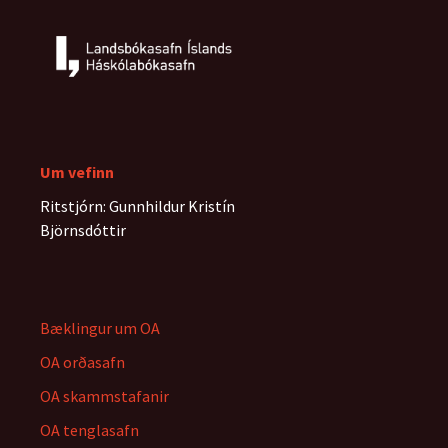
Um vefinn
Ritstjórn: Gunnhildur Kristín
Björnsdóttir
Bæklingur um OA
OA orðasafn
OA skammstafanir
OA tenglasafn