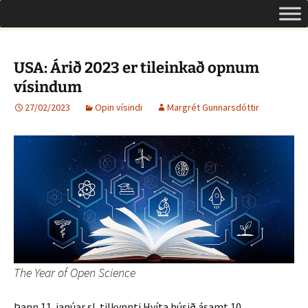
Um opinn aðgang á Íslandi
Hoppa
Leita
Opinn aðgangur
yfir
að:
í
efni
USA: Árið 2023 er tileinkað opnum
vísindum
27/02/2023
Opin vísindi
Margrét Gunnarsdóttir
The Year of Open Science
Þann 11. janúar sl. tilkynnti Hvíta húsið ásamt 10