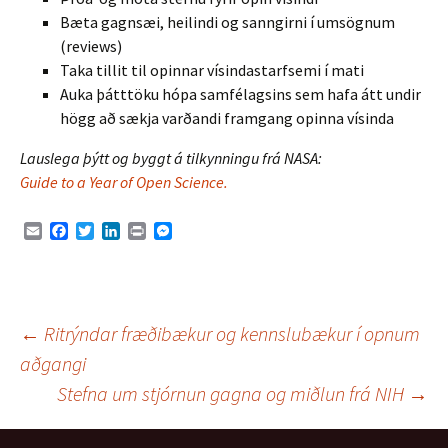
Bæta gagnsæi, heilindi og sanngirni í umsögnum
(reviews)
Taka tillit til opinnar vísindastarfsemi í mati
Auka þátttöku hópa samfélagsins sem hafa átt undir
högg að sækja varðandi framgang opinna vísinda
Lauslega þýtt og byggt á tilkynningu frá NASA:
Guide to a Year of Open Science.
E
F
T
L
P
M
m
a
w
i
r
e
a
c
i
n
i
s
i
e
t
k
n
s
l
b
t
e
t
e
o
e
d
n
Leiðarkerfi
←
Ritrýndar fræðibækur og kennslubækur í opnum
o
r
I
g
k
n
e
aðgangi
r
Stefna um stjórnun gagna og miðlun frá NIH
→
færslna