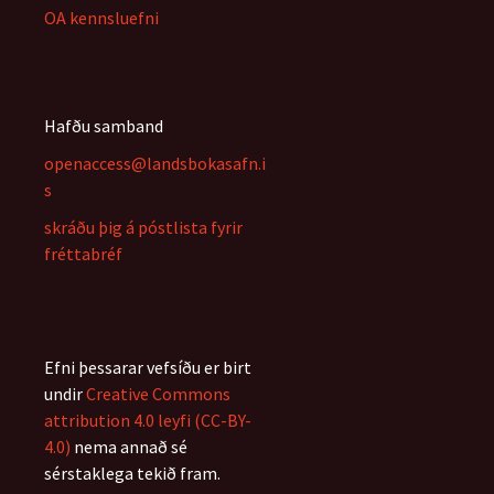
OA kennsluefni
Hafðu samband
openaccess@landsbokasafn.i
s
skráðu þig á póstlista fyrir
fréttabréf
Efni þessarar vefsíðu er birt
undir
Creative Commons
attribution 4.0 leyfi (CC-BY-
4.0)
nema annað sé
sérstaklega tekið fram.