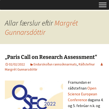
Um opinn aðgang á Íslandi
Hoppa
Leita
Opinn aðgangur
yfir
að:
í
efni
Allar færslur eftir
Margrét
Gunnarsdóttir
„Paris Call on Research Assessment“
02/02/2022
Endurskoðun rannsóknarmats
,
Ráðstefnur
Margrét Gunnarsdóttir
Framundan er
ráðstefnan
Open
Science European
Conference
dagana 4.
og 5. febrúar n.k. og