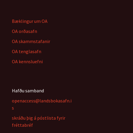
Bæklingur um OA
OA orðasafn
OA skammstafanir
OA tenglasafn
OA kennsluefni
Hafðu samband
openaccess@landsbokasafn.i
s
skráðu þig á póstlista fyrir
fréttabréf