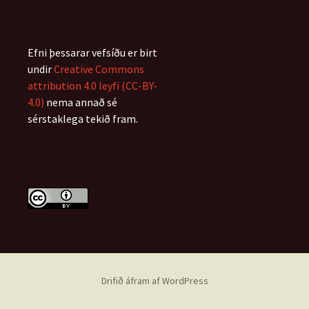
Efni þessarar vefsíðu er birt
undir
Creative Commons
attribution 4.0 leyfi (CC-BY-
4.0)
nema annað sé
sérstaklega tekið fram.
Drifið áfram af WordPress