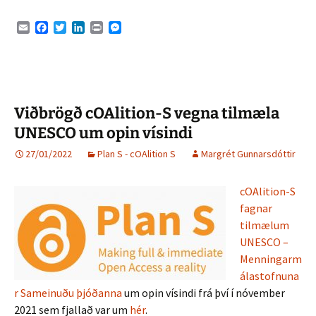
E
F
T
L
P
M
m
a
w
i
r
e
a
c
i
n
i
s
i
e
t
k
n
s
l
b
t
e
t
e
o
e
d
n
o
r
I
g
Viðbrögð cOAlition-S vegna tilmæla
k
n
e
r
UNESCO um opin vísindi
27/01/2022
Plan S - cOAlition S
Margrét Gunnarsdóttir
cOAlition-S
fagnar
tilmælum
UNESCO –
Menningarm
álastofnuna
r Sameinuðu þjóðanna
um opin vísindi frá því í nóvember
2021 sem fjallað var um
hér
.