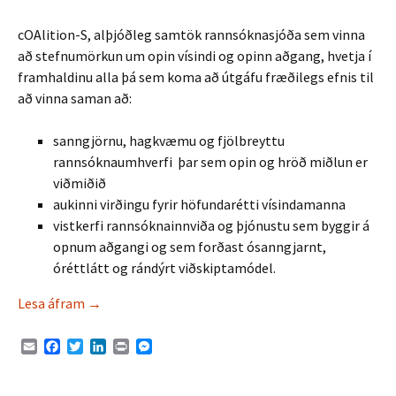
cOAlition-S, alþjóðleg samtök rannsóknasjóða sem vinna
að stefnumörkun um opin vísindi og opinn aðgang, hvetja í
framhaldinu alla þá sem koma að útgáfu fræðilegs efnis til
að vinna saman að:
sanngjörnu, hagkvæmu og fjölbreyttu
rannsóknaumhverfi þar sem opin og hröð miðlun er
viðmiðið
aukinni virðingu fyrir höfundarétti vísindamanna
vistkerfi rannsóknainnviða og þjónustu sem byggir á
opnum aðgangi og sem forðast ósanngjarnt,
óréttlátt og rándýrt viðskiptamódel.
Viðbrögð cOAlition-S vegna tilmæla UNESCO um opi
Lesa áfram
→
E
F
T
L
P
M
m
a
w
i
r
e
a
c
i
n
i
s
i
e
t
k
n
s