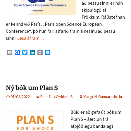
að þessu sinni er hún
skipulögð af
Frökkum. Ráðstefnan
er kennd við París, „Paris open Science European
Conference“, þó hún fari alfarið fram á netinu að þessu
„Paris Call on Research Assessment“
sinni.
Lesa áfram
→
E
F
T
L
P
M
m
a
w
i
r
e
a
c
i
n
i
s
i
e
t
k
n
s
l
b
t
e
t
e
o
e
d
n
o
r
I
g
Ný bók um Plan S
k
n
e
r
01/02/2022
Plan S - cOAlition S
Margrét Gunnarsdóttir
Búið er að gefa út bók um
Plan S – áætlun frá
alþjóðlegu bandalagi