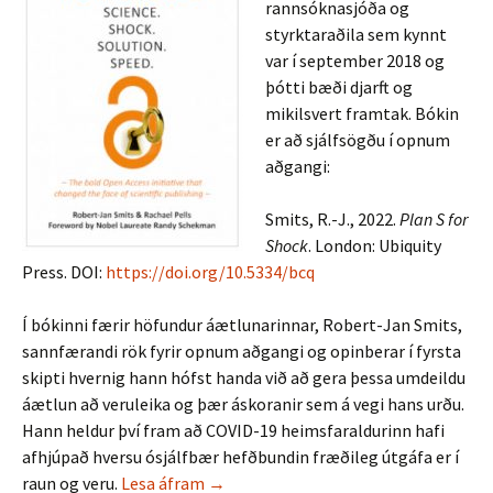
rannsóknasjóða og
styrktaraðila sem kynnt
var í september 2018 og
þótti bæði djarft og
mikilsvert framtak. Bókin
er að sjálfsögðu í opnum
aðgangi:
Smits, R.-J., 2022.
Plan S for
Shock
. London: Ubiquity
Press. DOI:
https://doi.org/10.5334/bcq
Í bókinni færir höfundur áætlunarinnar, Robert-Jan Smits,
sannfærandi rök fyrir opnum aðgangi og opinberar í fyrsta
skipti hvernig hann hófst handa við að gera þessa umdeildu
áætlun að veruleika og þær áskoranir sem á vegi hans urðu.
Hann heldur því fram að COVID-19 heimsfaraldurinn hafi
afhjúpað hversu ósjálfbær hefðbundin fræðileg útgáfa er í
Ný bók um Plan S
raun og veru.
Lesa áfram
→