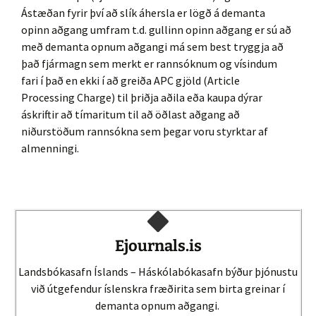
Ástæðan fyrir því að slík áhersla er lögð á demanta
opinn aðgang umfram t.d. gullinn opinn aðgang er sú að
með demanta opnum aðgangi má sem best tryggja að
það fjármagn sem merkt er rannsóknum og vísindum
fari í það en ekki í að greiða APC gjöld (Article
Processing Charge) til þriðja aðila eða kaupa dýrar
áskriftir að tímaritum til að öðlast aðgang að
niðurstöðum rannsókna sem þegar voru styrktar af
almenningi.
Ejournals.is
Landsbókasafn Íslands – Háskólabókasafn býður þjónustu
við útgefendur íslenskra fræðirita sem birta greinar í
demanta opnum aðgangi.