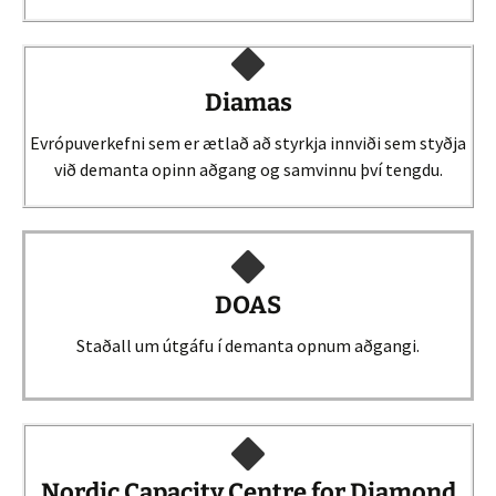
Diamas
Evrópuverkefni sem er ætlað að styrkja innviði sem styðja
við demanta opinn aðgang og samvinnu því tengdu.
DOAS
Staðall um útgáfu í demanta opnum aðgangi.
Nordic Capacity Centre for Diamond