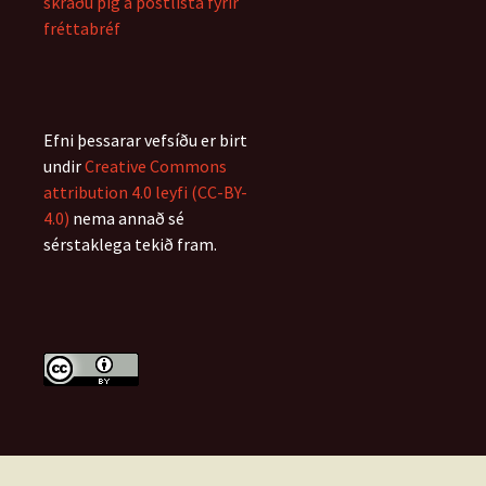
skráðu þig á póstlista fyrir
fréttabréf
Efni þessarar vefsíðu er birt
undir
Creative Commons
attribution 4.0 leyfi (CC-BY-
4.0)
nema annað sé
sérstaklega tekið fram.