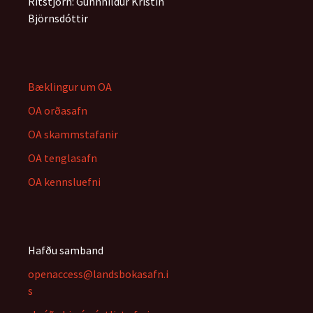
Ritstjórn: Gunnhildur Kristín
Björnsdóttir
Bæklingur um OA
OA orðasafn
OA skammstafanir
OA tenglasafn
OA kennsluefni
Hafðu samband
openaccess@landsbokasafn.i
s