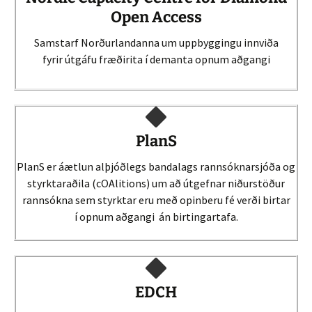
Open Access
Samstarf Norðurlandanna um uppbyggingu innviða
fyrir útgáfu fræðirita í demanta opnum aðgangi
PlanS
PlanS er áætlun alþjóðlegs bandalags rannsóknarsjóða og
styrktaraðila (cOAlitions) um að útgefnar niðurstöður
rannsókna sem styrktar eru með opinberu fé verði birtar
í opnum aðgangi án birtingartafa.
EDCH