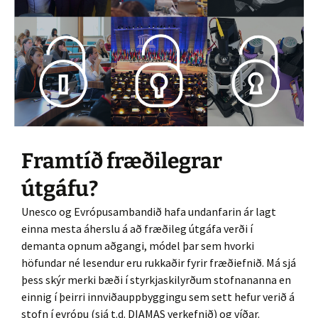
Framtíð fræðilegrar
útgáfu?
Unesco og Evrópusambandið hafa undanfarin ár lagt
einna mesta áherslu á að fræðileg útgáfa verði í
demanta opnum aðgangi, módel þar sem hvorki
höfundar né lesendur eru rukkaðir fyrir fræðiefnið. Má sjá
þess skýr merki bæði í styrkjaskilyrðum stofnananna en
einnig í þeirri innviðauppbyggingu sem sett hefur verið á
stofn í evrópu (sjá t.d. DIAMAS verkefnið) og víðar.