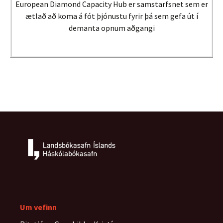
European Diamond Capacity Hub er samstarfsnet sem er
ætlað að koma á fót þjónustu fyrir þá sem gefa út í
demanta opnum aðgangi
Um vefinn