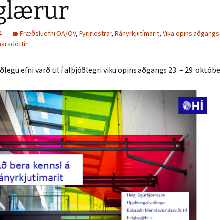
glærur
4
Fræðsluefni OA/OV
,
Fyrirlestrar
,
Rányrkjutímarit
,
Vika opins aðgangs
arsdóttir
ðlegu efni varð til í alþjóðlegri viku opins aðgangs 23. – 29. októbe