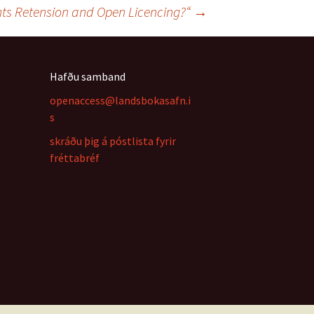
ghts Retension and Open Licencing?“
→
Hafðu samband
openaccess@landsbokasafn.i
s
skráðu þig á póstlista fyrir
fréttabréf