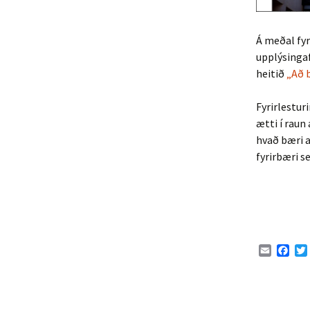
Á meðal fyr
upplýsingaf
heitið
„Að 
Fyrirlestur
ætti í raun
hvað bæri að
fyrirbæri s
E
F
m
a
a
c
i
i
e
l
b