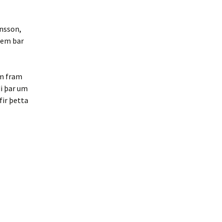
rnsson,
sem bar
om fram
di þar um
fir þetta