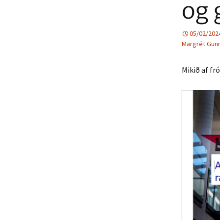
og 
05/02/202
Margrét Gunn
Mikið af fró