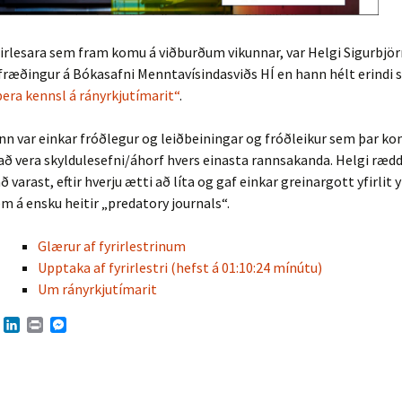
irlesara sem fram komu á viðburðum vikunnar, var Helgi Sigurbjö
ræðingur á Bókasafni Menntavísindasviðs HÍ en hann hélt erindi 
bera kennsl á rányrkjutímarit“
.
inn var einkar fróðlegur og leiðbeiningar og fróðleikur sem þar k
 að vera skyldulesefni/áhorf hvers einasta rannsakanda. Helgi ræd
 varast, eftir hverju ætti að líta og gaf einkar greinargott yfirlit y
em á ensku heitir „predatory journals“.
Glærur af fyrirlestrinum
Upptaka af fyrirlestri (hefst á 01:10:24 mínútu)
Um rányrkjutímarit
T
L
P
M
w
i
r
e
n
i
s
t
k
n
s
t
e
t
e