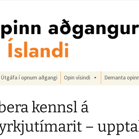
gangur
Útgáfa í opnum aðgangi
Opin vísindi
Demanta opin
bera kennsl á
yrkjutímarit – uppt