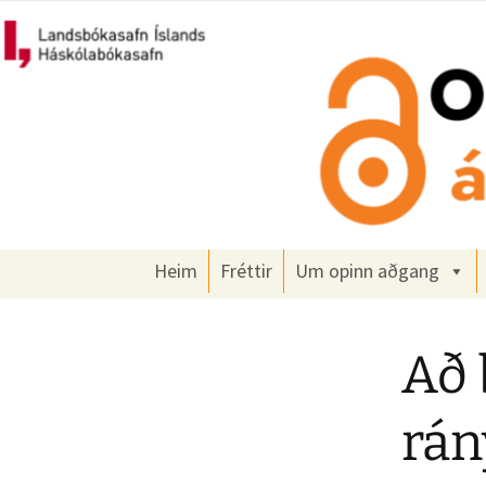
Um opinn aðgang á Íslandi
Hoppa
yfir
í
Opinn að
efni
Heim
Fréttir
Um opinn aðgang
Að 
rán