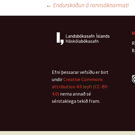
o
Leiðarkerfi
←
Endurskoðun á rannsóknarmati
o
k
færslna
U
R
B
Efni þessarar vefsíðu er birt
undir
Creative Commons
attribution 4.0 leyfi (CC-BY-
4.0)
nema annað sé
sérstaklega tekið fram.