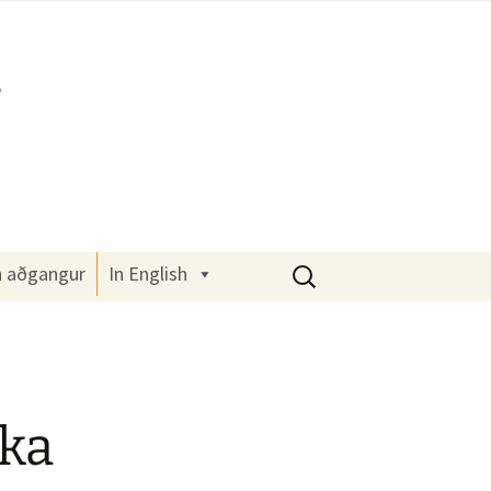
Leita
n aðgangur
In English
að:
aka