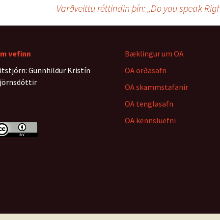
e
d
n
Varðveittu réttindin þín: „Do you speak Ri
r
I
g
n
e
r
m vefinn
Bæklingur um OA
itstjórn: Gunnhildur Kristín
OA orðasafn
jörnsdóttir
OA skammstafanir
OA tenglasafn
OA kennsluefni