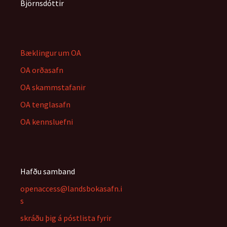
Björnsdóttir
Bæklingur um OA
OA orðasafn
OA skammstafanir
OA tenglasafn
OA kennsluefni
Hafðu samband
openaccess@landsbokasafn.i
s
skráðu þig á póstlista fyrir