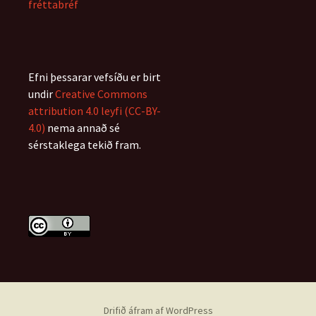
fréttabréf
Efni þessarar vefsíðu er birt
undir
Creative Commons
attribution 4.0 leyfi (CC-BY-
4.0)
nema annað sé
sérstaklega tekið fram.
Drifið áfram af WordPress