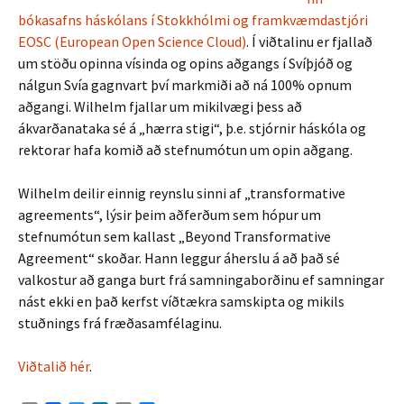
bókasafns háskólans í Stokkhólmi og framkvæmdastjóri
EOSC (European Open Science Cloud)
. Í viðtalinu er fjallað
um stöðu opinna vísinda og opins aðgangs í Svíþjóð og
nálgun Svía gagnvart því markmiði að ná 100% opnum
aðgangi. Wilhelm fjallar um mikilvægi þess að
ákvarðanataka sé á „hærra stigi“, þ.e. stjórnir háskóla og
rektorar hafa komið að stefnumótun um opin aðgang.
Wilhelm deilir einnig reynslu sinni af „transformative
agreements“, lýsir þeim aðferðum sem hópur um
stefnumótun sem kallast „Beyond Transformative
Agreement“ skoðar. Hann leggur áherslu á að það sé
valkostur að ganga burt frá samningaborðinu ef samningar
nást ekki en það kerfst víðtækra samskipta og mikils
stuðnings frá fræðasamfélaginu.
Viðtalið hér
.