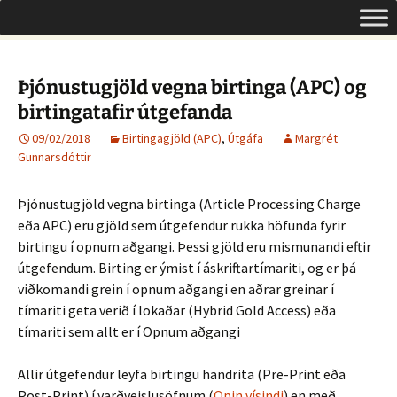
Um opinn aðgang á Íslandi
Hoppa
Leita
Opinn aðgangur
yfir
að:
í
efni
Þjónustugjöld vegna birtinga (APC) og
birtingatafir útgefanda
09/02/2018
Birtingagjöld (APC)
,
Útgáfa
Margrét
Gunnarsdóttir
Þjónustugjöld vegna birtinga (Article Processing Charge
eða APC) eru gjöld sem útgefendur rukka höfunda fyrir
birtingu í opnum aðgangi. Þessi gjöld eru mismunandi eftir
útgefendum. Birting er ýmist í áskriftartímariti, og er þá
viðkomandi grein í opnum aðgangi en aðrar greinar í
tímariti geta verið í lokaðar (Hybrid Gold Access) eða
tímariti sem allt er í Opnum aðgangi
Allir útgefendur leyfa birtingu handrita (Pre-Print eða
Post-Print) í varðveislusöfnum (
Opin vísindi
) en með