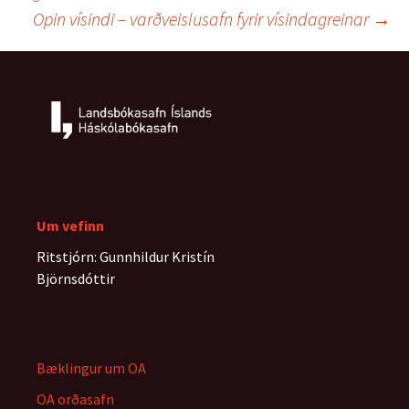
færslna
Opin vísindi – varðveislusafn fyrir vísindagreinar
→
Um vefinn
Ritstjórn: Gunnhildur Kristín
Björnsdóttir
Bæklingur um OA
OA orðasafn