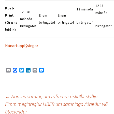
12-18
Post-
12 mánaða
12 – 48
mánaða
Print
Engin
Engin
mánaða
(Græna
birtingatöf
birtingatöf
birtingatöf
birtingatöf
birtingatöf
leiðin)
Nánari upplýsingar
E
F
T
L
P
M
m
a
w
i
r
e
a
c
i
n
i
s
i
e
t
k
n
s
l
b
t
e
t
e
o
e
d
n
Leiðarkerfi
←
Norræn samlög um rafrænar áskriftir styðja
o
r
I
g
k
n
e
Fimm meginreglur LIBER um samningaviðræður við
r
útgefendur