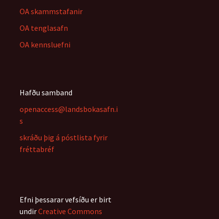
OA skammstafanir
OA tenglasafn
OA kennsluefni
Hafðu samband
openaccess@landsbokasafn.i
s
skráðu þig á póstlista fyrir
fréttabréf
Efni þessarar vefsíðu er birt
undir
Creative Commons