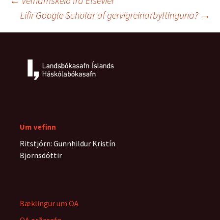
Leiðarkerfi
←
Vefnámskeið frá Elsevier
o
r
I
g
k
n
e
Lifir Google Scholar af gervigreinarbyltinguna?
→
r
færslna
Um vefinn
Ritstjórn: Gunnhildur Kristín
Björnsdóttir
Bæklingur um OA
OA orðasafn