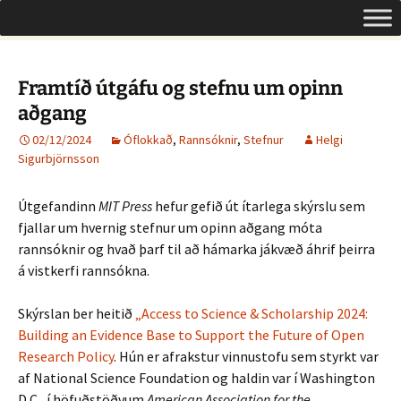
Um opinn aðgang á Íslandi
Hoppa
Leita
Opinn aðgangur
yfir
að:
í
efni
Framtíð útgáfu og stefnu um opinn
aðgang
02/12/2024
Óflokkað
,
Rannsóknir
,
Stefnur
Helgi
Sigurbjörnsson
Útgefandinn
MIT Press
hefur gefið út ítarlega skýrslu sem
fjallar um hvernig stefnur um opinn aðgang móta
rannsóknir og hvað þarf til að hámarka jákvæð áhrif þeirra
á vistkerfi rannsókna.
Skýrslan ber heitið
„Access to Science & Scholarship 2024:
Building an Evidence Base to Support the Future of Open
Research Policy
. Hún er afrakstur vinnustofu sem styrkt var
af National Science Foundation og haldin var í Washington
D.C., í höfuðstöðvum
American Association for the