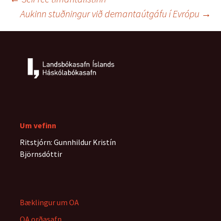
Leiðarkerfi
o
r
I
g
k
n
e
Aukinn stuðningur við demantaútgáfu í Evrópu
→
r
færslna
Um vefinn
Ritstjórn: Gunnhildur Kristín
Björnsdóttir
Bæklingur um OA
OA orðasafn