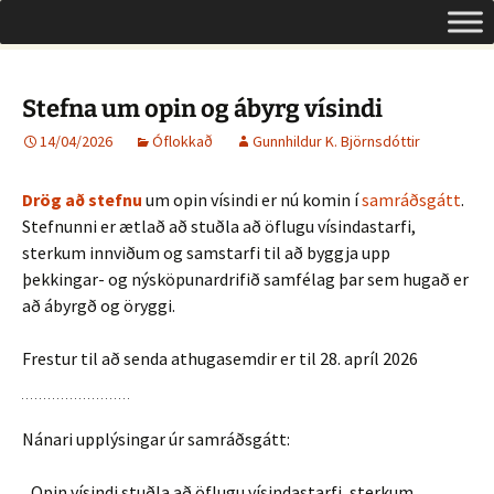
Um opinn aðgang á Íslandi
Hoppa
Leita
Opinn aðgangur
yfir
að:
í
efni
Stefna um opin og ábyrg vísindi
14/04/2026
Óflokkað
Gunnhildur K. Björnsdóttir
Drög að stefnu
um opin vísindi er nú komin í
samráðsgátt
.
Stefnunni er ætlað að stuðla að öflugu vísindastarfi,
sterkum innviðum og samstarfi til að byggja upp
þekkingar- og nýsköpunardrifið samfélag þar sem hugað er
að ábyrgð og öryggi.
Frestur til að senda athugasemdir er til 28. apríl 2026
Nánari upplýsingar úr samráðsgátt:
,,Opin vísindi stuðla að öflugu vísindastarfi, sterkum