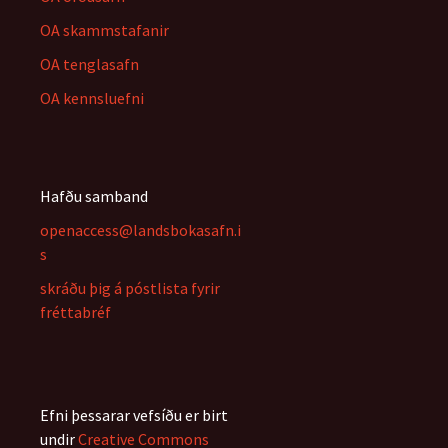
OA skammstafanir
OA tenglasafn
OA kennsluefni
Hafðu samband
openaccess@landsbokasafn.i
s
skráðu þig á póstlista fyrir
fréttabréf
Efni þessarar vefsíðu er birt
undir
Creative Commons