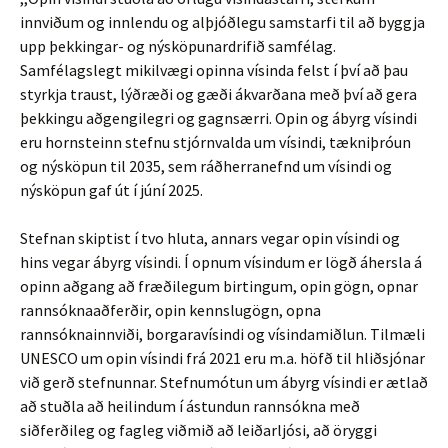
innviðum og innlendu og alþjóðlegu samstarfi til að byggja
upp þekkingar- og nýsköpunardrifið samfélag.
Samfélagslegt mikilvægi opinna vísinda felst í því að þau
styrkja traust, lýðræði og gæði ákvarðana með því að gera
þekkingu aðgengilegri og gagnsærri. Opin og ábyrg vísindi
eru hornsteinn stefnu stjórnvalda um vísindi, tækniþróun
og nýsköpun til 2035, sem ráðherranefnd um vísindi og
nýsköpun gaf út í júní 2025.
Stefnan skiptist í tvo hluta, annars vegar opin vísindi og
hins vegar ábyrg vísindi. Í opnum vísindum er lögð áhersla á
opinn aðgang að fræðilegum birtingum, opin gögn, opnar
rannsóknaaðferðir, opin kennslugögn, opna
rannsóknainnviði, borgaravísindi og vísindamiðlun. Tilmæli
UNESCO um opin vísindi frá 2021 eru m.a. höfð til hliðsjónar
við gerð stefnunnar. Stefnumótun um ábyrg vísindi er ætlað
að stuðla að heilindum í ástundun rannsókna með
siðferðileg og fagleg viðmið að leiðarljósi, að öryggi