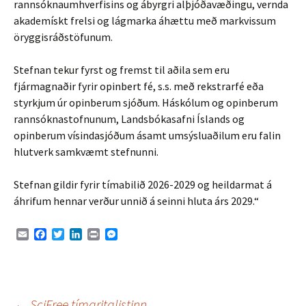
rannsóknaumhverfisins og ábyrgri alþjóðavæðingu, vernda
akademískt frelsi og lágmarka áhættu með markvissum
öryggisráðstöfunum.
Stefnan tekur fyrst og fremst til aðila sem eru
fjármagnaðir fyrir opinbert fé, s.s. með rekstrarfé eða
styrkjum úr opinberum sjóðum. Háskólum og opinberum
rannsóknastofnunum, Landsbókasafni Íslands og
opinberum vísindasjóðum ásamt umsýsluaðilum eru falin
hlutverk samkvæmt stefnunni.
Stefnan gildir fyrir tímabilið 2026-2029 og heildarmat á
áhrifum hennar verður unnið á seinni hluta árs 2029.“
E
F
T
L
P
M
m
a
w
i
r
e
a
c
i
n
i
s
i
e
t
k
n
s
l
b
t
e
t
e
o
e
d
n
←
SciFree tímaritalistinn