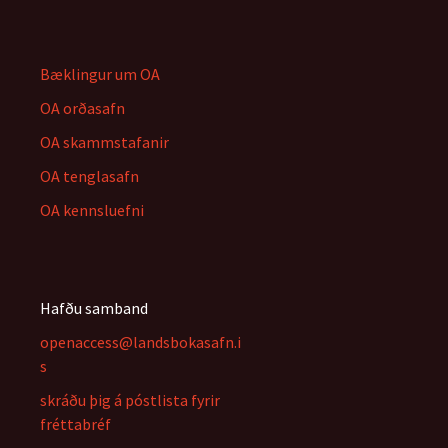
Bæklingur um OA
OA orðasafn
OA skammstafanir
OA tenglasafn
OA kennsluefni
Hafðu samband
openaccess@landsbokasafn.i
s
skráðu þig á póstlista fyrir
fréttabréf