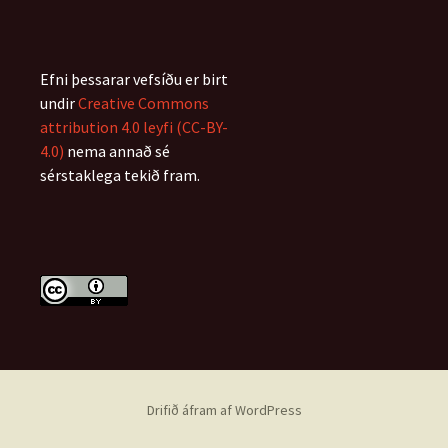
Efni þessarar vefsíðu er birt
undir
Creative Commons
attribution 4.0 leyfi (CC-BY-
4.0)
nema annað sé
sérstaklega tekið fram.
Drifið áfram af WordPress