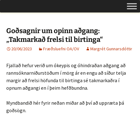
Um opinn aðgang á Íslandi
Hoppa
Leita
Opinn aðgangur
yfir
að:
í
efni
Goðsagnir um opinn aðgang:
„Takmarkað frelsi til birtinga“
20/06/2023
Fræðsluefni OA/OV
Margrét Gunnarsdóttir
Fjallað hefur verið um ókeypis og óhindraðan aðgang að
rannsóknarniðurstöðum í mörg ár en engu að síður telja
margir að frelsi höfunda til birtinga sé takmarkaðra í
opnum aðgangi en í þeim hefðbundna.
Myndbandið hér fyrir neðan miðar að því að uppræta þá
goðsögn.