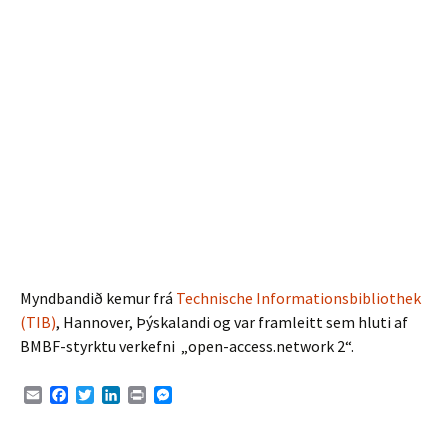
Myndbandið kemur frá
Technische Informationsbibliothek
(TIB)
, Hannover, Þýskalandi og var framleitt sem hluti af
BMBF-styrktu verkefni „open-access.network 2“.
E
F
T
L
P
M
m
a
w
i
r
e
a
c
i
n
i
s