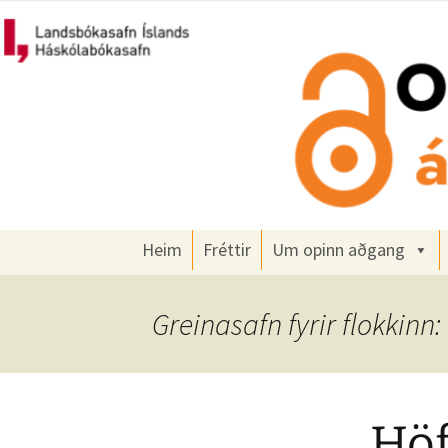
Um opinn aðgang á Íslandi
Hoppa
yfir
í
Opinn að
efni
Heim
Fréttir
Um opinn aðgang
Greinasafn fyrir flokkin
Höf