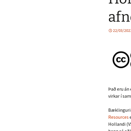
afn
22/03/202
Það eru án 
virkar í sa
Bæklingur
Resources
e
Hollandi (