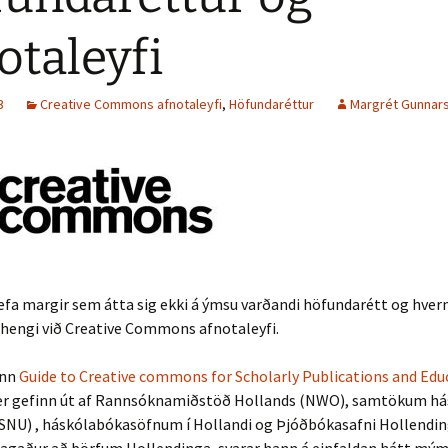
otaleyfi
3
Creative Commons afnotaleyfi
,
Höfundaréttur
Margrét Gunnars
efa margir sem átta sig ekki á ýmsu varðandi höfundarétt og hver
mhengi við Creative Commons afnotaleyfi.
inn
Guide to Creative commons for Scholarly Publications and Edu
r gefinn út af Rannsóknamiðstöð Hollands (NWO), samtökum hás
VSNU) , háskólabókasöfnum í Hollandi og Þjóðbókasafni Hollendin