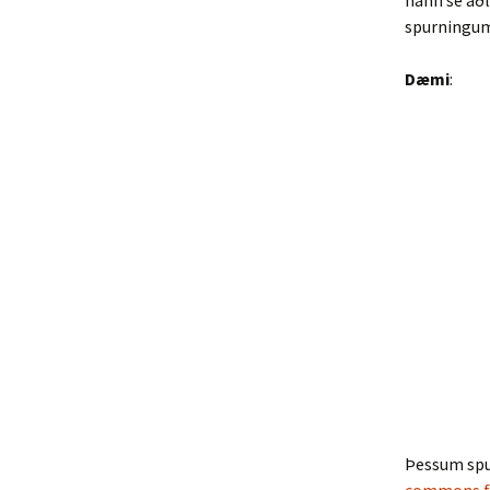
hann sé að
spurningum
Dæmi
:
Þessum spu