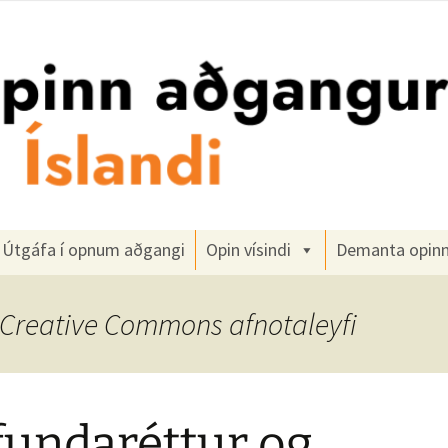
gangur
Útgáfa í opnum aðgangi
Opin vísindi
Demanta opin
n: Creative Commons afnotaleyfi
undaréttur og