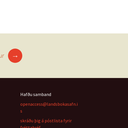
→
lur
Hafðu samband
openaccess@landsbokasafn.i
s
skráðu þig á póstlista fyrir
fréttabréf