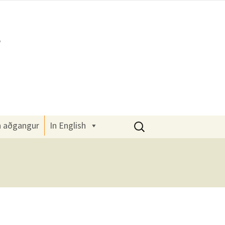
Leita
n aðgangur
In English
að: