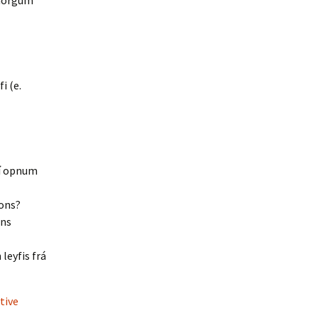
ýmörgum
i (e.
 í opnum
mons?
ons
leyfis frá
tive