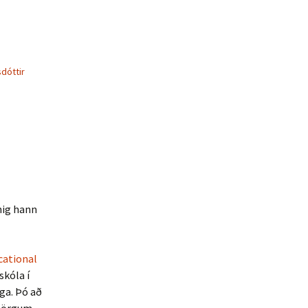
dóttir
nig hann
cational
kóla í
ga. Þó að