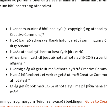
lagaður að þörfum Hollendinga, svarar hann á einfaldan hátt m
 um höfundarétt og afnotaleyfi.
Hver er munurinn á höfundaleyfi (e. copyright) og afnotaleyf
Creative Commons)?
Hvað þarf að athuga varðandi höfundarétt í samningum við
útgefendur?
Hvaða afnotaleyfi hentar best fyrir þitt verk?
Afhverju er hvatt til þess að nota afnotaleyfið CC-BY á verk
aðgangi?
Hvernig á ég að gefa út með afnotaleyfi frá Creative Com
Hver á höfundarétt ef verk er gefið út með Creative Comm
afnotaleyfi?
Ef ég gef út bók með CC-BY afnotaleyfi, má þá þýða hana án 
mér?
rningum og mörgum fleirum er svarað í bæklingum
Guide to Crea