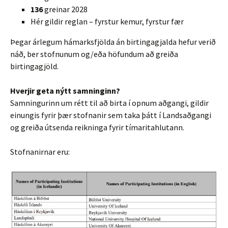
136
greinar 2028
Hér gildir reglan – fyrstur kemur, fyrstur fær
Þegar árlegum hámarksfjölda án birtingagjalda hefur verið
náð, ber stofnunum og/eða höfundum að greiða
birtingagjöld.
Hverjir geta nýtt samninginn?
Samningurinn um rétt til að birta í opnum aðgangi, gildir
einungis fyrir þær stofnanir sem taka þátt í Landsaðgangi
og greiða útsenda reikninga fyrir tímaritahlutann.
Stofnanirnar eru: