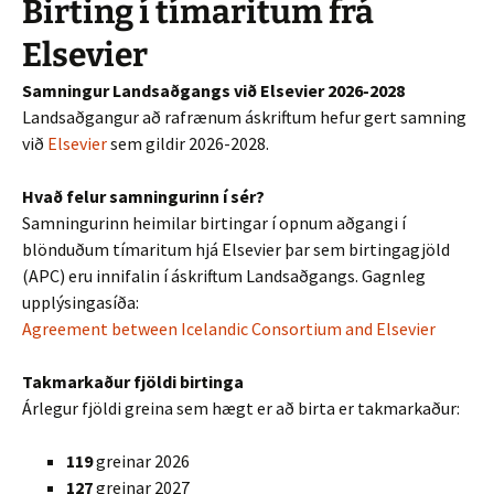
Birting í tímaritum frá
Elsevier
Samningur Landsaðgangs við Elsevier 2026-2028
Landsaðgangur að rafrænum áskriftum hefur gert samning
við
Elsevier
sem gildir 2026-2028.
Hvað felur samningurinn í sér?
Samningurinn heimilar birtingar í opnum aðgangi í
blönduðum tímaritum hjá Elsevier þar sem birtingagjöld
(APC) eru innifalin í áskriftum Landsaðgangs. Gagnleg
upplýsingasíða:
Agreement between Icelandic Consortium and Elsevier
Takmarkaður fjöldi birtinga
Árlegur fjöldi greina sem hægt er að birta er takmarkaður:
119
greinar 2026
127
greinar 2027