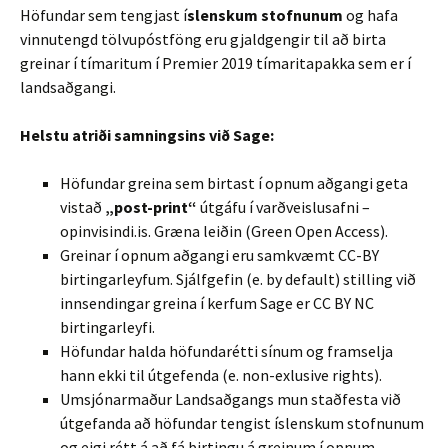
Höfundar sem tengjast í
slenskum stofnunum
og hafa
vinnutengd tölvupóstföng eru gjaldgengir til að birta
greinar í tímaritum í Premier 2019 tímaritapakka sem er í
landsaðgangi.
Helstu atriði samningsins við Sage:
Höfundar greina sem birtast í opnum aðgangi geta
vistað
„post-print“
útgáfu í varðveislusafni –
opinvisindi.is. Græna leiðin (Green Open Access).
Greinar í opnum aðgangi eru samkvæmt CC-BY
birtingarleyfum. Sjálfgefin (e. by default) stilling við
innsendingar greina í kerfum Sage er CC BY NC
birtingarleyfi.
Höfundar halda höfundarétti sínum og framselja
hann ekki til útgefenda (e. non-exlusive rights).
Umsjónarmaður Landsaðgangs mun staðfesta við
útgefanda að höfundar tengist íslenskum stofnunum
og eigi rétt á að fá birtingu á greinum í opnum