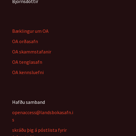
Björnsdóttir
Bæklingur um OA
OA orðasafn
OA skammstafanir
OA tenglasafn
OA kennsluefni
Hafðu samband
openaccess@landsbokasafn.i
s
skráðu þig á póstlista fyrir