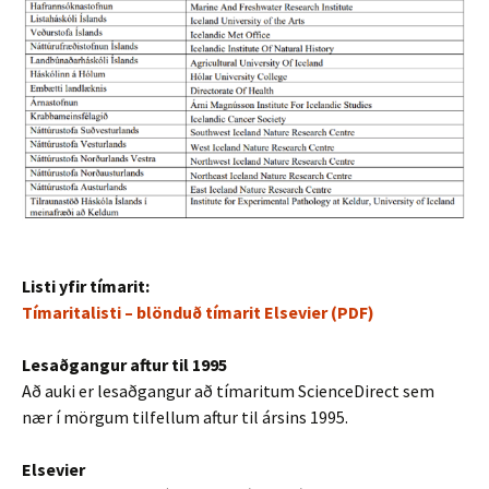
Listi yfir tímarit:
Tímaritalisti – blönduð tímarit Elsevier (PDF)
Lesaðgangur aftur til 1995
Að auki er lesaðgangur að tímaritum ScienceDirect sem
nær í mörgum tilfellum aftur til ársins 1995.
Elsevier