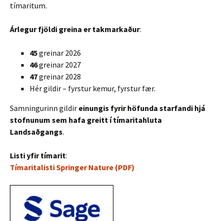
tímaritum.
Árlegur fjöldi greina er takmarkaður
:
45
greinar 2026
46
greinar 2027
47
greinar 2028
Hér gildir – fyrstur kemur, fyrstur fær.
Samningurinn gildir
einungis fyrir höfunda starfandi hjá
stofnunum sem hafa greitt í tímaritahluta
Landsaðgangs
.
Listi yfir tímarit
:
Tímaritalisti Springer Nature (PDF)