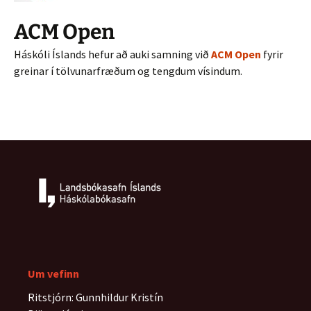
ACM Open
Háskóli Íslands hefur að auki samning við
ACM Open
fyrir
greinar í tölvunarfræðum og tengdum vísindum.
Um vefinn
Ritstjórn: Gunnhildur Kristín