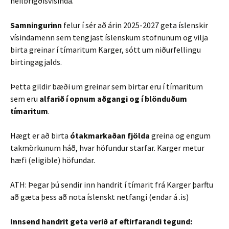
heilbrigðisvísinda.
Samningurinn
felur í sér að árin 2025-2027 geta íslenskir
vísindamenn sem tengjast íslenskum stofnunum og vilja
birta greinar í tímaritum Karger, sótt um niðurfellingu
birtingagjalds.
Þetta gildir bæði um greinar sem birtar eru í tímaritum
sem eru
alfarið í opnum aðgangi og í blönduðum
tímaritum
.
Hægt er að birta
ótakmarkaðan fjölda
greina og engum
takmörkunum háð, hvar höfundur starfar. Karger metur
hæfi (eligible) höfundar.
ATH: Þegar þú sendir inn handrit í tímarit frá Karger þarftu
að gæta þess að nota íslenskt netfangi (endar á .is)
Innsend handrit geta verið af eftirfarandi tegund: