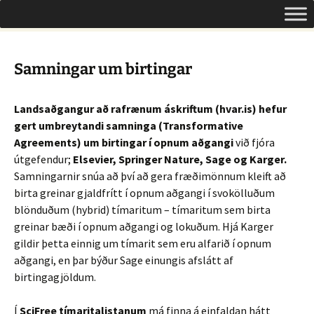
Um opinn aðgang á Íslandi
Hoppa
Leita
Opinn aðgangur
yfir
að:
í
efni
Samningar um birtingar
Landsaðgangur að rafrænum áskriftum (hvar.is) hefur
gert umbreytandi samninga
(Transformative
Agreements)
um birtingar í opnum aðgangi
við fjóra
útgefendur;
Elsevier, Springer Nature, Sage og Karger.
Samningarnir snúa að því að gera fræðimönnum kleift að
birta greinar gjaldfrítt í opnum aðgangi í svokölluðum
blönduðum (hybrid) tímaritum – tímaritum sem birta
greinar bæði í opnum aðgangi og lokuðum. Hjá Karger
gildir þetta einnig um tímarit sem eru alfarið í opnum
aðgangi, en þar býður Sage einungis afslátt af
birtingagjöldum.
Í
SciFree tímaritalistanum
má finna á einfaldan hátt