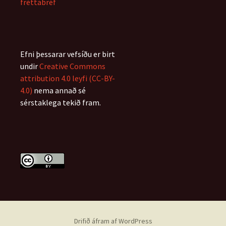
fréttabréf
Efni þessarar vefsíðu er birt
undir
Creative Commons
attribution 4.0 leyfi (CC-BY-
4.0)
nema annað sé
sérstaklega tekið fram.
Drifið áfram af WordPress