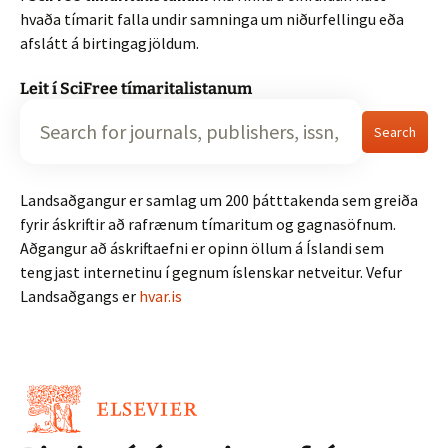
hvaða tímarit falla undir samninga um niðurfellingu eða
afslátt á birtingagjöldum.
Leit í SciFree tímaritalistanum
Search
Landsaðgangur er samlag um 200 þátttakenda sem greiða
fyrir áskriftir að rafrænum tímaritum og gagnasöfnum.
Aðgangur að áskriftaefni er opinn öllum á Íslandi sem
tengjast internetinu í gegnum íslenskar netveitur. Vefur
Landsaðgangs er
hvar.is