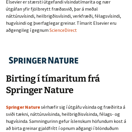
Elsevier er stærsti útgefandi vísindatímarita og nær
útgáfan yfir fjölbreytt fræðasvið, þar á meðal
náttúruvísindi, heilbrigðisvísindi, verkfræði, félagsvísindi,
hugvísindi og þverfaglegar greinar. Tímarit Elsevier eru
aðgengileg í gegnum
ScienceDirect
Birting í tímaritum frá
Springer Nature
Springer Nature
sérhæfir sig í útgáfu vísinda og fræðirita á
sviði tækni, náttúruvísinda, heilbrigðisvísinda, félags- og
hugvísinda. Samningurinn gefur íslenskum höfundum kost á
að birta greinar gjaldfrítt í opnum aðgangi í blönduðum