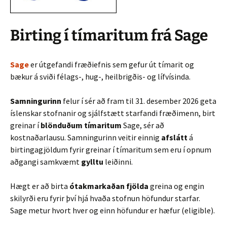
Birting í tímaritum frá Sage
Sage
er útgefandi fræðiefnis sem gefur út tímarit og
bækur á sviði félags-, hug-, heilbrigðis- og lífvísinda.
Samningurinn
felur í sér að fram til 31. desember 2026 geta
íslenskar stofnanir og sjálfstætt starfandi fræðimenn, birt
greinar í
blönduðum tímaritum
Sage, sér að
kostnaðarlausu. Samningurinn veitir einnig
afslátt
á
birtingagjöldum fyrir greinar í tímaritum sem eru í opnum
aðgangi samkvæmt
gylltu
leiðinni.
Hægt er að birta
ótakmarkaðan fjölda
greina og engin
skilyrði eru fyrir því hjá hvaða stofnun höfundur starfar.
Sage metur hvort hver og einn höfundur er hæfur (eligible).