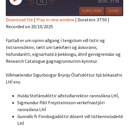
Play
1x
00:00
/
37:50
Episode
SUBSCRIBE
SHARE
Download file
|
Play in new window
|
Duration: 37:50
|
Recorded on 20/10/2025
SHARE
RSS FEED
LINK
Fjallað er um opinn aðgang í tengslum við listir og
listrannsóknir, rætt um tækifæri og áskoranir,
EMBED
höfundarétt, eignarhald á þekkingu, áhrif gervigreindar og
Research Catalogue gagnagrunnurinn kynntur.
Viðmælendur Sigurborgar Brynju Ólafsdóttur hjá bókasafni
LHÍ eru:
Hulda Stefánsdóttir aðstoðarrektor rannsókna LHÍ,
Sigmundur Páll Freysteinsson verkefnastjóri
rannsókna LHÍ
Gunndís Ýr Finnbogadóttir dósent við listkennsludeild
LHÍ