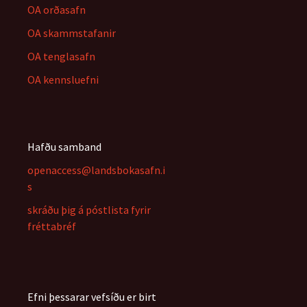
OA orðasafn
OA skammstafanir
OA tenglasafn
OA kennsluefni
Hafðu samband
openaccess@landsbokasafn.i
s
skráðu þig á póstlista fyrir
fréttabréf
Efni þessarar vefsíðu er birt