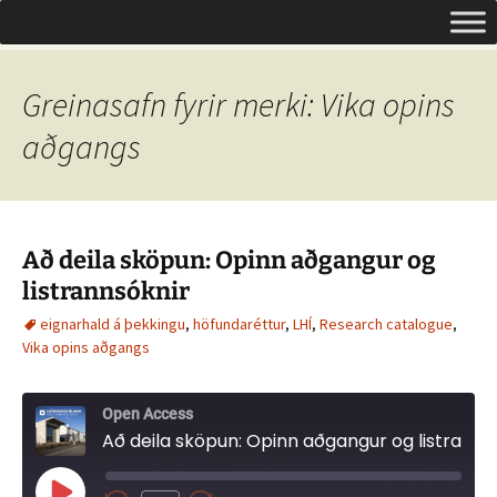
Um opinn aðgang á Íslandi
Hoppa
Leita
Opinn aðgangur
yfir
að:
í
efni
Greinasafn fyrir merki: Vika opins
aðgangs
Að deila sköpun: Opinn aðgangur og
listrannsóknir
eignarhald á þekkingu
,
höfundaréttur
,
LHÍ
,
Research catalogue
,
Vika opins aðgangs
Open Access
Að deila sköpun: Opinn aðgangur og listrannsóknir