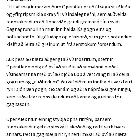
Eitt af meginmarkmiðum OpenAlex er að útvega staðlaða
og yfirgripsmikla skrá yfir vísindalegt efni, sem auðvelda
rannsakendum að finna viðeigandi greinar á sínu sviði.
Gagnagrunnurinn mun innihalda lýsigögn eins og
höfundanöfn, útgáfudaga og efnisorð, sem gerir notendum
kleift að leita að greinum út frá sérstökum forsendum.
Auk þess að bæta aðgengi að vísindaritum, stefnir
OpenAlex einnig að því að stuðla að samvinnu meðal
vísindamanna með því að bjóða upp á vettvang til að deila
gögnum og „auðlindum“. Verkefnið mun innihalda verkfæri
fyrir sjónræn gögn, textanám og aðra háþróaða greiningu,
sem auðveldar rannsakendum að kanna og greina stór
gagnasöfn.
OpenAlex mun einnig styðja opna ritrýni, þar sem
rannsakendur geta opinskátt skoðað og rætt verk hvers
annars. Þetta gagnsæja ritrýniferli miðar að því að bæta