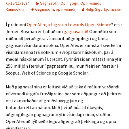
19/11/2024
Gagnasöfn
,
Opin gögn
,
Opin vísindi
,
Rannsóknir
Gagnasöfn
,
opin vísindi
Helgi Sigurbjörnsson
Í greininni
OpenAlex, a big step towards Open Science
? eftir
Jeroen Bosman er fjallað um
gagnasafnið
OpenAlex sem
miðar að því að gera vísindarit aðgengilegri og bæta
gagnsæi vísindarannsókna. OpenAlex er samstarfsverkefni
vísindamanna frá nokkrum evrópskum háskólum, þar á
meðal háskólanum í Utrecht. Fyrir ári síðan mátti finna yfir
250 milljón færslur í gagnasafninu, mun fleiri en færslur í
Scopus, Web of Science og Google Scholar.
Með gagnasafninu er leitast við að taka á málum varðandi
núverandi útgáfu fræðigreina þar sem aðgangur að þeim er
oft takmarkaður af greiðsluveggjum og
höfundarréttarmálum. Með því að búa til ókeypis,
aðgengilegan gagnagrunn yfir vísindagreinar, stuðlar
OpenAlex að lýðræðislegu aðgengi að þekkingu og opnu
vísindastarfi.