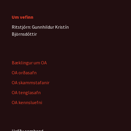
Um vefinn
Ritstjórn: Gunnhildur Kristín
Björnsdóttir
Bæklingur um OA
OA orðasafn
OA skammstafanir
OA tenglasafn
OA kennsluefni