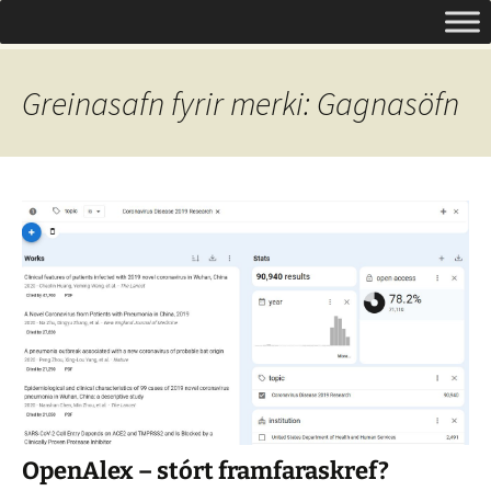
Um opinn aðgang á Íslandi
Hoppa
Leita
Opinn aðgangur
yfir
að:
í
efni
Greinasafn fyrir merki: Gagnasöfn
OpenAlex – stórt framfaraskref?