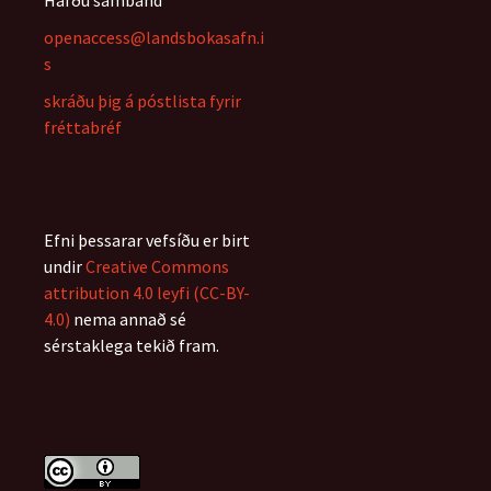
Hafðu samband
openaccess@landsbokasafn.i
s
skráðu þig á póstlista fyrir
fréttabréf
Efni þessarar vefsíðu er birt
undir
Creative Commons
attribution 4.0 leyfi (CC-BY-
4.0)
nema annað sé
sérstaklega tekið fram.