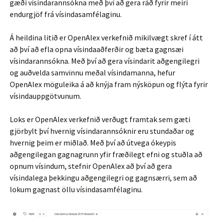
gæði vísindarannsókna með því að gera ráð fyrir meiri
endurgjöf frá vísindasamfélaginu.
Á heildina litið er OpenAlex verkefnið mikilvægt skref í átt
að því að efla opna vísindaaðferðir og bæta gagnsæi
vísindarannsókna. Með því að gera vísindarit aðgengilegri
og auðvelda samvinnu meðal vísindamanna, hefur
OpenAlex möguleika á að knýja fram nýsköpun og flýta fyrir
vísindauppgötvunum.
Loks er OpenAlex verkefnið verðugt framtak sem gæti
gjörbylt því hvernig vísindarannsóknir eru stundaðar og
hvernig þeim er miðlað. Með því að útvega ókeypis
aðgengilegan gagnagrunn yfir fræðilegt efni og stuðla að
opnum vísindum, stefnir OpenAlex að því að gera
vísindalega þekkingu aðgengilegri og gagnsærri, sem að
lokum gagnast öllu vísindasamfélaginu.