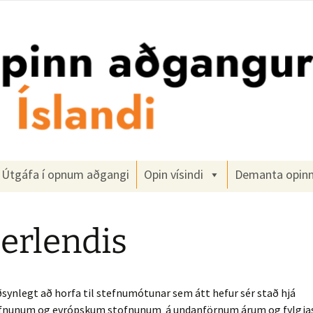
gangur
Útgáfa í opnum aðgangi
Opin vísindi
Demanta opin
erlendis
synlegt að horfa til stefnumótunar sem átt hefur sér stað hjá
fnunum og evrópskum stofnunum á undanförnum árum og fylgja