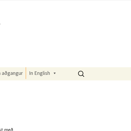
Leita
n aðgangur
In English
að:
st með