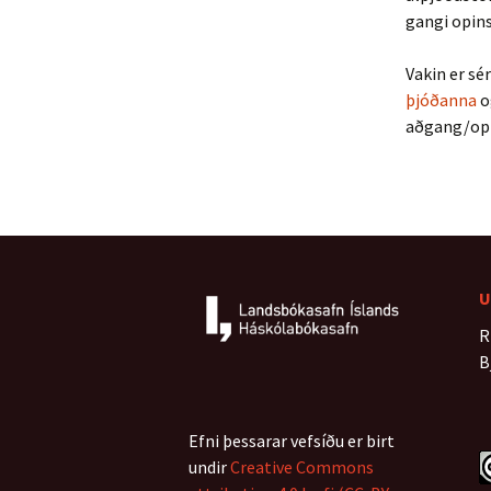
gangi opins
Vakin er sé
þjóðanna
o
aðgang/opin
U
R
B
Efni þessarar vefsíðu er birt
undir
Creative Commons