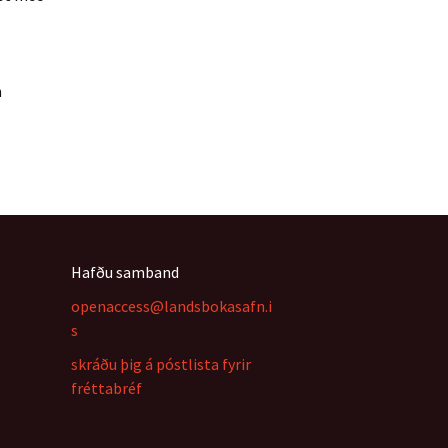
n
Hafðu samband
openaccess@landsbokasafn.i
s
skráðu þig á póstlista fyrir
fréttabréf