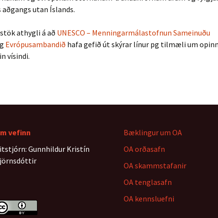
 aðgangs utan Íslands.
rstök athygli á að
UNESCO – Menningarmálastofnun Sameinuðu
g
Evrópusambandið
hafa gefið út skýrar línur pg tilmæli um opin
 vísindi.
m vefinn
Bæklingur um OA
itstjórn: Gunnhildur Kristín
OA orðasafn
jörnsdóttir
OA skammstafanir
OA tenglasafn
OA kennsluefni