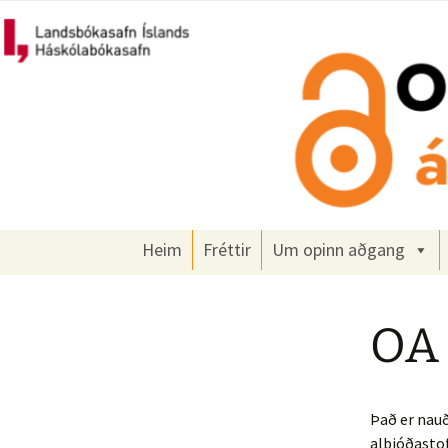
Um opinn aðgang á Íslandi
Hoppa
yfir
í
Opinn að
efni
Heim
Fréttir
Um opinn aðgang
OA 
Það er nauð
alþjóðasto